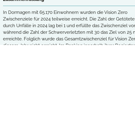
Beide Jahresziele erreicht
(232)
In Dormagen mit 65.170 Einwohnern wurden die Vision Zero
Zwischenziele für 2024 teilweise erreicht. Die Zahl der Getötet
Ein Jahresziel erreicht
(324)
durch Unfälle in 2024 lag bei 1 und erfüllte das Zwischenziel von
während die Zahl der Schwerverletzten mit 30 das Ziel von 25 n
Kein Jahresziel erreicht
(166)
erreichte. Folglich wurde das Gesamtzwischenziel für Vision Zer
diesem Jahr nicht erreicht. Im Ranking innerhalb ihrer Regiostar
Klasse belegte Dormagen für die Getöteten den 172. Platz und 
Vision Zero Monito
die Schwerverletzten den 124. Platz von insgesamt 429.
Die Vision Zero ist eine weltweit anerkannte 
Zugang zu allen Detailinformationen:
Kostenloser Monitor+
verfolgt das Ziel, bis 2050 (fast) keine Verk
dieser Zielsetzung.
Unser Vision Zero Monitor zeigt den aktuelle
Daten zu Unfällen mit Verletzten und getötet
gegenübergestellt. So lassen sich die Zieler
Städten.
Erklärungen zur Vision Zero und ihren Zi