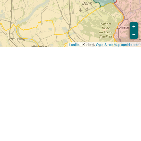
+
−
Leaflet
| Karte: ©
OpenStreetMap contributors
ig zu vermeiden. Die Europäischen Union
dere europäische Länder orientieren sich an
Verkehrstoten. Wir haben alle relevanten
zur Reduktion der Opferzahlen
Städte im Vergleich zu anderen vergleichbaren