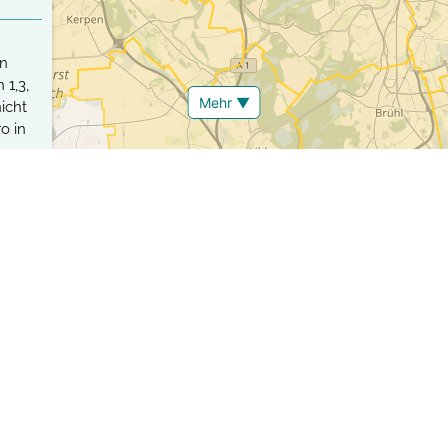
en
 1,3,
Mehr ▼
icht
o in
-
für
r
Strategie, Verkehrstote und Schwerverletzte langfristig vollständ
ehrstoten mehr zu verzeichnen und Deutschland, wie auch viele an
n Status sowie die Entwicklung von Städten auf dem Weg zu null 
en Personen aufbereitet und den von der EU definierten Zielen 
reichung und der Trend ablesen. Unser Vision Zero Ranking zeigt 
elen