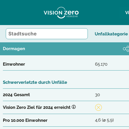
Zum
Inhalt
V
springen
Unfallkategorie
Dormagen
Einwohner
65.170
Schwerverletzte durch Unfälle
2024 Gesamt
30
Vision Zero Ziel für 2024 erreicht
4,6 (⌀ 5,9)
Pro 10.000 Einwohner