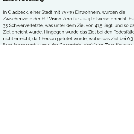
Beide Jahresziele erreicht
(232)
In Gladbeck, einer Stadt mit 75799 Einwohnern, wurden die
Zwischenziele der EU-Vision Zero für 2024 teilweise erreicht. E
Ein Jahresziel erreicht
(324)
35 Schwerverletzte, was unter dem Ziel von 41,5 liegt, und so d
Ziel erreicht wurde. Hingegen wurde das Ziel bei den Todesfäll
Kein Jahresziel erreicht
(166)
nicht erreicht, da 1 Person getötet wurde, wobei das Ziel bei 0,3
liegt. Insgesamt wurde das Gesamtziel der Vision Zero für 2024
nicht erreicht. Im Rahmen der Regiostar-Klasse befindet sich
Vision Zero Monito
Gladbeck auf Platz 126 bei den Schwerverletzten und auf Platz 
bei den Getöteten.
Die Vision Zero ist eine weltweit anerkannte 
verfolgt das Ziel, bis 2050 (fast) keine Verk
Zugang zu allen Detailinformationen:
Kostenloser Monitor+
dieser Zielsetzung.
Unser Vision Zero Monitor zeigt den aktuelle
Daten zu Unfällen mit Verletzten und getötet
gegenübergestellt. So lassen sich die Zieler
Städten.
Erklärungen zur Vision Zero und ihren Zi