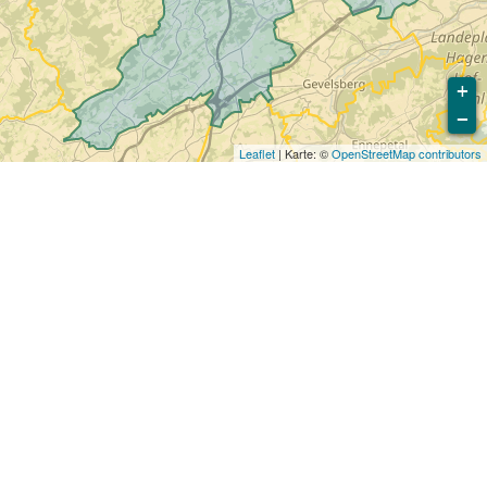
+
−
Leaflet
| Karte: ©
OpenStreetMap contributors
ig zu vermeiden. Die Europäischen Union
dere europäische Länder orientieren sich an
Verkehrstoten. Wir haben alle relevanten
zur Reduktion der Opferzahlen
Städte im Vergleich zu anderen vergleichbaren