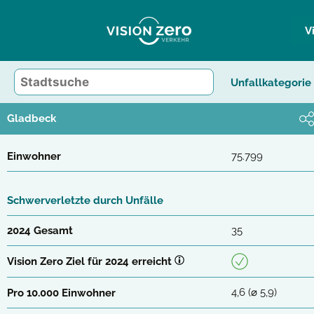
Zum
Inhalt
V
springen
Unfallkategorie
Gladbeck
Einwohner
75.799
Schwerverletzte durch Unfälle
2024 Gesamt
35
Vision Zero Ziel für 2024 erreicht
4,6 (⌀ 5,9)
Pro 10.000 Einwohner