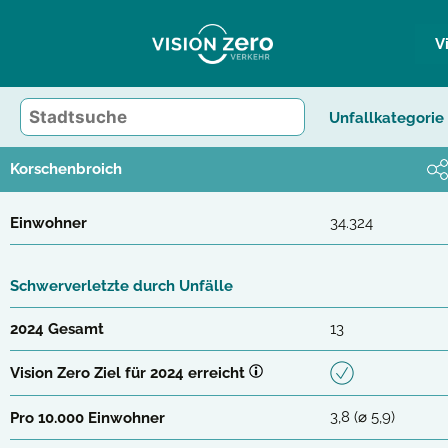
Zum
Inhalt
V
springen
Unfallkategorie
Korschenbroich
Einwohner
34.324
Schwerverletzte durch Unfälle
2024 Gesamt
13
Vision Zero Ziel für 2024 erreicht
3,8 (⌀ 5,9)
Pro 10.000 Einwohner