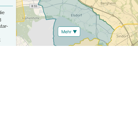
die
3
tar-
Mehr ▼
t
r
Strategie, Verkehrstote und Schwerverletzte langfristig vollständ
ehrstoten mehr zu verzeichnen und Deutschland, wie auch viele an
n Status sowie die Entwicklung von Städten auf dem Weg zu null 
en Personen aufbereitet und den von der EU definierten Zielen 
reichung und der Trend ablesen. Unser Vision Zero Ranking zeigt 
elen