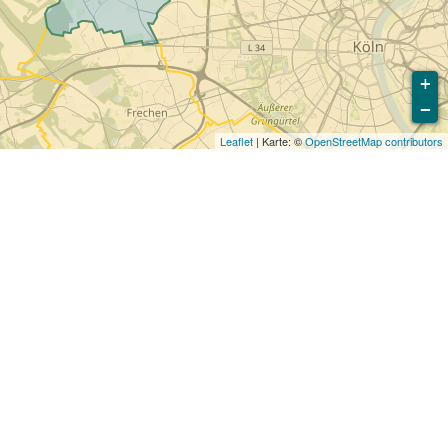
+
−
Leaflet
| Karte: ©
OpenStreetMap contributors
ig zu vermeiden. Die Europäischen Union
dere europäische Länder orientieren sich an
Verkehrstoten. Wir haben alle relevanten
zur Reduktion der Opferzahlen
Städte im Vergleich zu anderen vergleichbaren