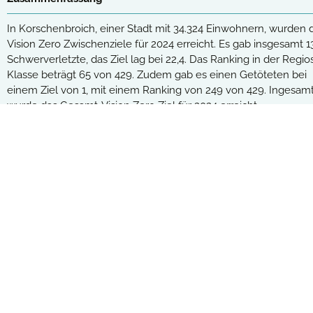
Beide Jahresziele erreicht
(232)
In Korschenbroich, einer Stadt mit 34.324 Einwohnern, wurden 
Vision Zero Zwischenziele für 2024 erreicht. Es gab insgesamt 1
Ein Jahresziel erreicht
(324)
Schwerverletzte, das Ziel lag bei 22,4. Das Ranking in der Regios
Klasse beträgt 65 von 429. Zudem gab es einen Getöteten bei
Kein Jahresziel erreicht
(166)
einem Ziel von 1, mit einem Ranking von 249 von 429. Ingesam
wurde das Gesamt-Vision Zero Ziel für 2024 erreicht.
Vision Zero Monito
Zugang zu allen Detailinformationen:
Kostenloser Monitor+
Die Vision Zero ist eine weltweit anerkannte 
verfolgt das Ziel, bis 2050 (fast) keine Verk
dieser Zielsetzung.
Unser Vision Zero Monitor zeigt den aktuelle
Daten zu Unfällen mit Verletzten und getötet
gegenübergestellt. So lassen sich die Zieler
Städten.
Erklärungen zur Vision Zero und ihren Zi