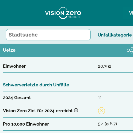
Zum
Inhalt
V
springen
Unfallkategorie
Uetze
Einwohner
20.392
Schwerverletzte durch Unfälle
2024 Gesamt
11
Vision Zero Ziel für 2024 erreicht
5,4 (⌀ 6,7)
Pro 10.000 Einwohner