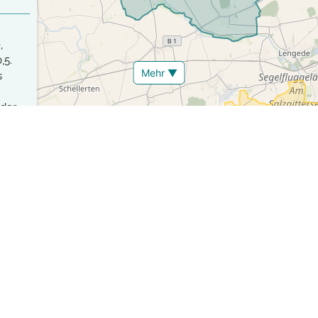
,
,5.
Mehr ▼
s
 der
z 7
r
Strategie, Verkehrstote und Schwerverletzte langfristig vollständ
ehrstoten mehr zu verzeichnen und Deutschland, wie auch viele an
n Status sowie die Entwicklung von Städten auf dem Weg zu null 
en Personen aufbereitet und den von der EU definierten Zielen 
reichung und der Trend ablesen. Unser Vision Zero Ranking zeigt 
elen