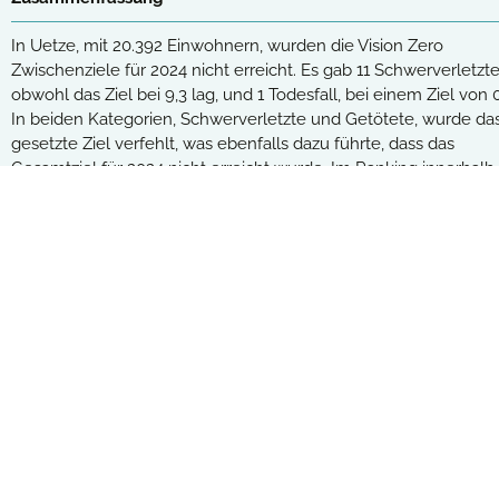
Beide Jahresziele erreicht
(232)
In Uetze, mit 20.392 Einwohnern, wurden die Vision Zero
Zwischenziele für 2024 nicht erreicht. Es gab 11 Schwerverletzte
Ein Jahresziel erreicht
(324)
obwohl das Ziel bei 9,3 lag, und 1 Todesfall, bei einem Ziel von 0
In beiden Kategorien, Schwerverletzte und Getötete, wurde da
Kein Jahresziel erreicht
(166)
gesetzte Ziel verfehlt, was ebenfalls dazu führte, dass das
Gesamtziel für 2024 nicht erreicht wurde. Im Ranking innerhalb
Regiostar-Klasse steht Uetze bei den Schwerverletzten auf Plat
Vision Zero Monito
von 13 und bei den Getöteten auf Platz 10 von 13.
Die Vision Zero ist eine weltweit anerkannte 
Zugang zu allen Detailinformationen:
Kostenloser Monitor+
verfolgt das Ziel, bis 2050 (fast) keine Verk
dieser Zielsetzung.
Unser Vision Zero Monitor zeigt den aktuelle
Daten zu Unfällen mit Verletzten und getötet
gegenübergestellt. So lassen sich die Zieler
Städten.
Erklärungen zur Vision Zero und ihren Zi