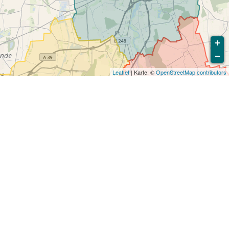
+
−
Leaflet
| Karte: ©
OpenStreetMap contributors
ig zu vermeiden. Die Europäischen Union
dere europäische Länder orientieren sich an
Verkehrstoten. Wir haben alle relevanten
zur Reduktion der Opferzahlen
Städte im Vergleich zu anderen vergleichbaren